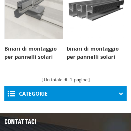
Binari di montaggio
binari di montaggio
per pannelli solari
per pannelli solari
Binari fotovoltaici in
per tetto RIB
alluminio in vendita
trapezoidale
Un totale di
1
pagine
CATEGORIE
CONTATTACI