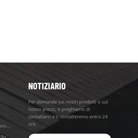
NOTIZIARIO
Per domande sui nostri prodotti o sul
listino prezzi, ti preghiamo di
contattarci e ti contatteremo entro 24
ore.
Gancio Per Tetto In Tegole Per Pannelli Solari
Fornitori All'ingrosso Di Pannelli Solari