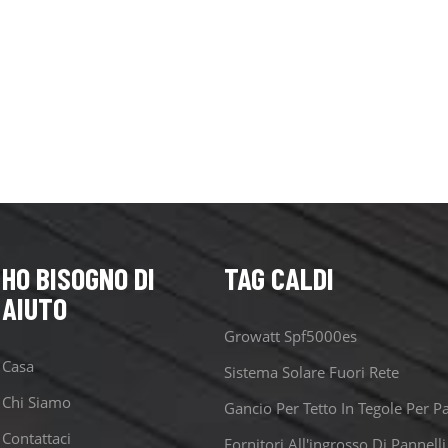
HO BISOGNO DI
TAG CALDI
AIUTO
Growatt Spf5000es
Casa
Sistema Solare Fuori Rete
Chi Siamo
Contattaci