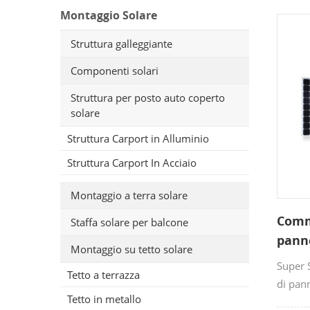
Montaggio Solare
Struttura galleggiante
Componenti solari
Struttura per posto auto coperto
solare
Struttura Carport in Alluminio
Struttura Carport In Acciaio
Montaggio a terra solare
Comme
Staffa solare per balcone
panne
Montaggio su tetto solare
effic
Super S
Tetto a terrazza
panne
di pann
Tetto in metallo
Offria