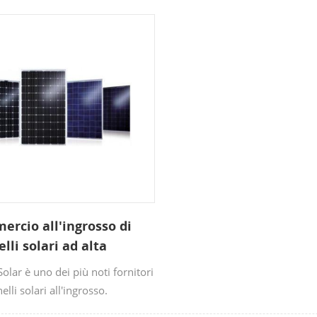
rcio all'ingrosso di
lli solari ad alta
ienza da fornitori di
olar è uno dei più noti fornitori
lli solari
elli solari all'ingrosso.
mo una vasta gamma di pannelli