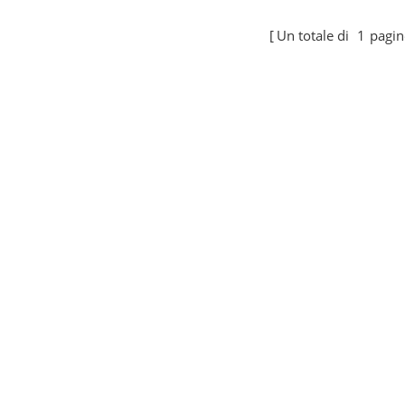
completi di tutti i tipi di strutture
Un totale di
1
pagin
aggio dei pannelli solari. Se
rcando sistemi di energia solare
i, faccelo sapere e saremo lieti
are un kit per il tuo progetto.