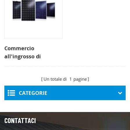
Commercio
all'ingrosso di
pannelli solari ad alta
efficienza da fornitori
Un totale di
1
pagine
di pannelli solari
CATEGORIE
CONTATTACI