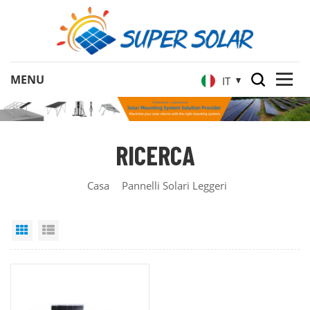
IT
RICERCA
Casa
Pannelli Solari Leggeri
Grid View
List View