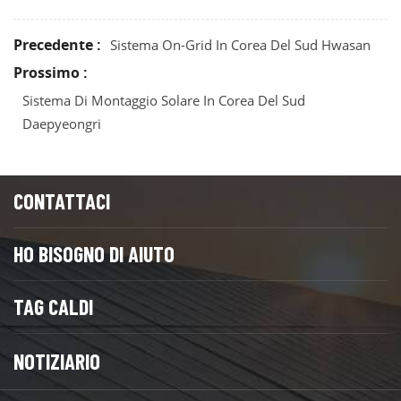
Precedente :
Sistema On-Grid In Corea Del Sud Hwasan
Prossimo :
Sistema Di Montaggio Solare In Corea Del Sud
Daepyeongri
CONTATTACI
HO BISOGNO DI AIUTO
TAG CALDI
NOTIZIARIO