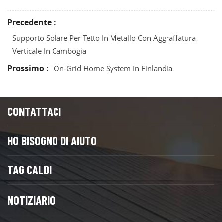
Precedente :
Supporto Solare Per Tetto In Metallo Con Aggraffatura
Verticale In Cambogia
Prossimo :
On-Grid Home System In Finlandia
CONTATTACI
HO BISOGNO DI AIUTO
TAG CALDI
NOTIZIARIO