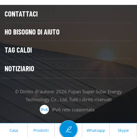
CONTATTACI
HO BISOGNO DI AIUTO
TAG CALDI
NOTIZIARIO
© Diritto d\'autore: 2026 Fujian Super Solar Energy
Technology Co., Ltd. Tutti i diritti riservati
IPv6 rete supportata
Casa
Prodotti
Whatsapp
Skype