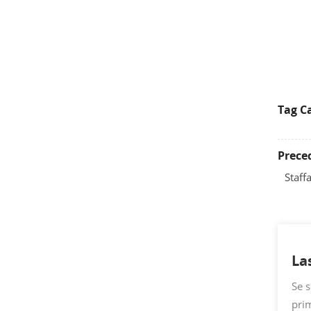
Tag Ca
Prece
Staff
La
Se s
prim