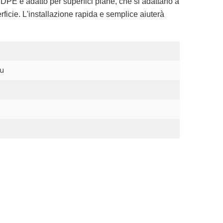
 HDPE 
è adatto per superfici piane, che si adattano a 
icie. L'installazione rapida e semplice aiuterà 
tu