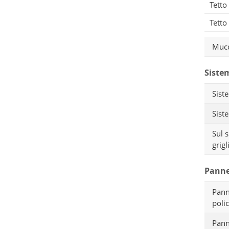
Tetto
Tetto
Mucch
Siste
Sist
Sist
Sul 
grigl
Panne
Pann
polic
Pann