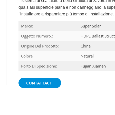
Il sistema di scaffalatura della struttura di zavorra in
qualsiasi superficie piana e non danneggiano la superf
l'installatore a risparmiare più tempo di installazione.
Marca:
Super Solar
Oggetto Numero.:
HDPE Ballast Struc
Origine Del Prodotto:
China
Colore:
Natural
Porto Di Spedizione:
Fujian Xiamen
CONTATTACI