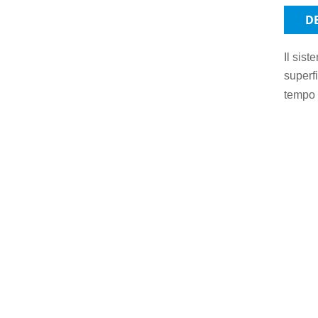
D
Il sist
superfi
tempo d