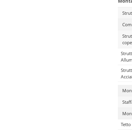
Monta
Strut
Comp
Stru
cope
Strut
Allum
Strut
Accia
Mont
Staf
Mont
Tetto