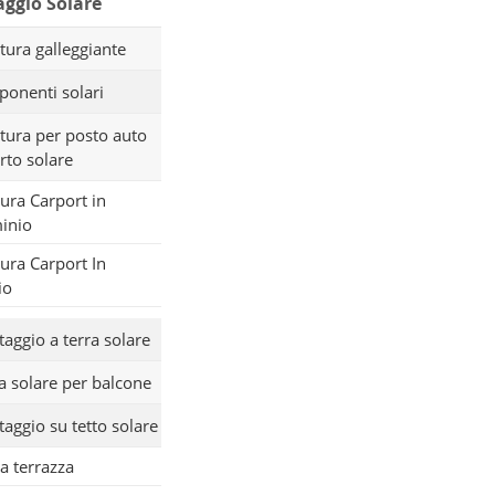
ggio Solare
tura galleggiante
onenti solari
ttura per posto auto
rto solare
tura Carport in
inio
tura Carport In
io
aggio a terra solare
fa solare per balcone
aggio su tetto solare
 a terrazza